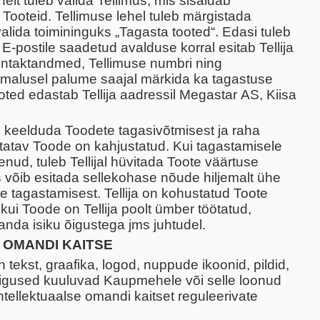
lt tuleb valida Tellimus, mis sisaldab
Tooteid. Tellimuse lehel tuleb märgistada
alida toimininguks „Tagasta tooted“. Edasi tuleb
. E-postile saadetud avalduse korral esitab Tellija
ontaktandmed, Tellimuse numbri ning
imalusel palume saajal märkida ka tagastuse
ted edastab Tellija aadressil Megastar AS, Kiisa
 keelduda Toodete tagasivõtmisest ja raha
statav Toode on kahjustatud. Kui tagastamisele
ud, tuleb Tellijal hüvitada Toote väärtuse
õib esitada sellekohase nõude hiljemalt ühe
e tagastamisest. Tellija on kohustatud Toote
kui Toode on Tellija poolt ümber töötatud,
anda isiku õigustega jms juhtudel.
 OMANDI KAITSE
 tekst, graafika, logod, nuppude ikoonid, pildid,
iõigused kuuluvad Kaupmehele või selle loonud
intellektuaalse omandi kaitset reguleerivate