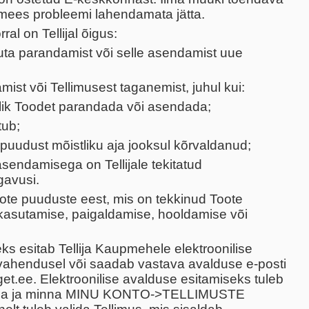
ees probleemi lahendamata jätta.
al on Tellijal õigus:
ta parandamist või selle asendamist uue
st või Tellimusest taganemist, juhul kui:
lik Toodet parandada või asendada;
ub;
uudust mõistliku aja jooksul kõrvaldanud;
sendamisega on Tellijale tekitatud
avusi.
te puuduste eest, mis on tekkinud Toote
 kasutamise, paigaldamise, hooldamise või
ks esitab Tellija Kaupmehele elektroonilise
ahendusel või saadab vastava avalduse e-posti
get.ee. Elektroonilise avalduse esitamiseks tuleb
gida ja minna MINU KONTO->TELLIMUSTE