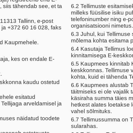
siis tähendab see, et ta
6.2 Tellimuste esitamise
milleks füüsilise isiku 
telefoninumber ning e-pos
1313 Tallinn, e-post
organisatsiooni nimetus.
ja +372 60 16 028, faks
6.3 Juhul, kui Tellimuse s
mõlema kohta esitama p
vad Kaupmehele.
6.4 Kasutaja Tellimus lo
kinnitamisega E-keskkon
aja, kes on endale E-
6.5 Kaupmees kinnitab K
keskkonnas. Tellimuse v
.
kohta, kuid ei tähenda Te
keskkonna kaudu ostetud
6.6 Kaupmees alustab Tel
täitmiseks ei ole vajalik
ehele esitatud
käsiraha summa täies m
ellijaga arveldamisel ja
hetkest alates loetakse
vahel sõlmituks.
imuses näidatud toodete
6.7 Tellimussumma on Te
sularahas.