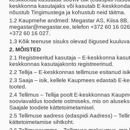
keskkonna kasutajaks või kasutab E-keskkonda, 
nõustub Tingimustega ja kohustub neid täitma.
1.2 Kaupmehe andmed: Megastar AS, Kiisa 8B, 1
megastar@megastar.ee, telefon +372 60 16 026 
+372 60 16 027.
1.3 Kõik teenuse sisuks olevad õigused kuulu
2. MÕISTED
2.1 Registreeritud kasutaja – E-keskkonna kasut
keskkonnas kasutajakonto registreerinud.
2.2 Tellija – E-keskkonnas tellimuse esitanud isik
2.3 Saaja – isik, kellele Kaupmees edastab E-
tooted.
2.4 Tellimus – Tellija poolt E-keskkonnas Kaupm
sooviavaldus toodete ostmiseks, mis on aluseks T
Saajale toodete kättetoimetamisel.
2.5 Tellimuse aadress (edaspidi Aadress) – Tell
kättetoimetamise sihtkoht.