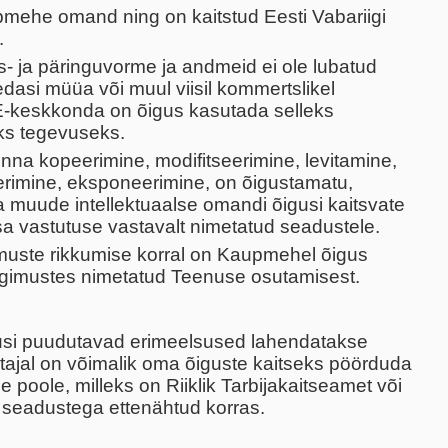
mehe omand ning on kaitstud Eesti Vabariigi
.
s- ja päringuvorme ja andmeid ei ole lubatud
dasi müüa või muul viisil kommertslikel
E-keskkonda on õigus kasutada selleks
ks tegevuseks.
na kopeerimine, modifitseerimine, levitamine,
erimine, eksponeerimine, on õigustamatu,
a muude intellektuaalse omandi õigusi kaitsvate
a vastutuse vastavalt nimetatud seadustele.
imuste rikkumise korral on Kaupmehel õigus
ngimustes nimetatud Teenuse osutamisest.
usi puudutavad erimeelsused lahendatakse
utajal on võimalik oma õiguste kaitseks pöörduda
 poole, milleks on Riiklik Tarbijakaitseamet või
i seadustega ettenähtud korras.