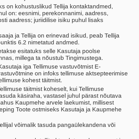
ks on kohustuslikud Tellija kontaktandmed,
puhul on: eesnimi, perekonnanimi, aadress,
ti aadress; juriidilise isiku puhul lisaks
aaja ja Tellija on erinevad isikud, peab Tellija
unktis 6.2 nimetatud andmed.
etakse esitatuks selle Kasutaja poolse
nas, millega ta nõustub Tingimustega.
asutaja iga Tellimuse vastuvõtmist E-
astuvõtmine on infoks tellimuse aktsepteerimise
llimuse kohest täitmist.
limuse täitmist koheselt, kui Tellimuse
 tasuda käsiraha, vastasel juhul pärast nõutava
ahus Kaupmehe arvele laekumist, millisest
 leping Toote ostmiseks Kasutaja ja Kaupmehe
llijal võimalik tasuda pangaülekandena või