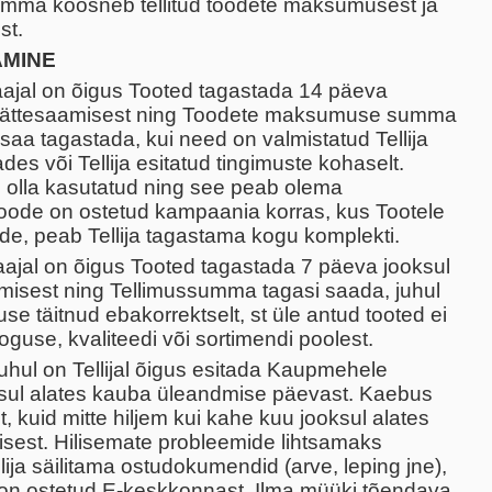
umma koosneb tellitud toodete maksumusest ja
st.
AMINE
Saajal on õigus Tooted tagastada 14 päeva
 kättesaamisest ning Toodete maksumuse summa
 saa tagastada, kui need on valmistatud Tellija
ades või Tellija esitatud tingimuste kohaselt.
i olla kasutatud ning see peab olema
Toode on ostetud kampaania korras, kus Tootele
de, peab Tellija tagastama kogu komplekti.
t Saajal on õigus Tooted tagastada 7 päeva jooksul
misest ning Tellimussumma tagasi saada, juhul
e täitnud ebakorrektselt, st üle antud tooted ei
koguse, kvaliteedi või sortimendi poolest.
hul on Tellijal õigus esitada Kaupmehele
sul alates kauba üleandmise päevast. Kaebus
lt, kuid mitte hiljem kui kahe kuu jooksul alates
sest. Hilisemate probleemide lihtsamaks
ja säilitama ostudokumendid (arve, leping jne),
 on ostetud E-keskkonnast. Ilma müüki tõendava