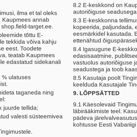
8.2 E-keskkond on Kaup
autoriõiguse seadusega
usi, ilma et tal oleks
ada. Kaupmees annab
8.3 E-keskkonna tellimu
shop.field-target.ee.
kopeerida, paljundada, e
eesmärkidel kasutada. 
bleemide tõttu E-
ettenähtud õiguspärase
e tekkida võiva kahju
ise eest. Toodete
8.4 Igasugune E-keskkon
eva, teatab Kaupmees
edasisaatmine, publitse
le edastatud sidekanali
vastuolus autoriõiguse j
seadustega ja toob kaas
 % ulatuses
8.5 Kasutaja poolt Ting
st.
keelduda Kasutajale Ti
nideta taganeda ning
9. LÕPPSÄTTED
el:
9.1 Käesolevaid Tingim
 juurde tellida;
läbirääkimiste teel. Kas
tud valesti süsteemivea
pädeva järelvalveasutuse
kohtusse Eesti Vabariig
Tingimustele.