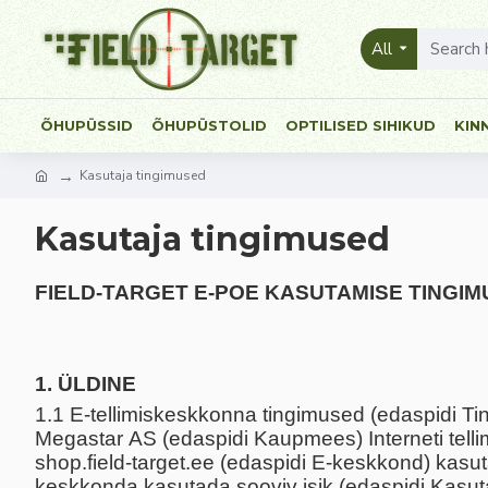
All
ÕHUPÜSSID
ÕHUPÜSTOLID
OPTILISED SIHIKUD
KIN
Kasutaja tingimused
Kasutaja tingimused
FIELD-TARGET E-POE KASUTAMISE TINGI
1. ÜLDINE
1.1 E-tellimiskeskkonna tingimused (edaspidi Ti
Megastar AS (edaspidi Kaupmees) Interneti tell
shop.field-target.ee (edaspidi E-keskkond) kasut
keskkonda kasutada sooviv isik (edaspidi Kasuta