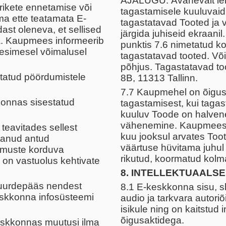
AJALUGU. Avanevalt lehe
rikete ennetamise või
tagastamisele kuuluvaid 
ma ette teatamata E-
tagastatavad Tooted ja v
st oleneva, et sellised
järgida juhiseid ekraanil
a. Kaupmees informeerib
punktis 7.6 nimetatud k
 esimesel võimalusel
tagastatavad tooted. Võ
põhjus. Tagastatavad too
tatud pöördumistele
8B, 11313 Tallinn.
7.7 Kaupmehel on õigus
konnas sisestatud
tagastamisest, kui taga
kuuluv Toode on halvenen
vähenemine. Kaupmees v
teavitades sellest
kuu jooksul arvates Toot
stanud antud
väärtuse hüvitama juhul 
imuste korduva
rikutud, koormatud kolm
 on vastuolus kehtivate
8. INTELLEKTUAALSE
juurdepääs nendest
8.1 E-keskkonna sisu, sh
eskkonna infosüsteemi
audio ja tarkvara autor
isikule ning on kaitstud 
õigusaktidega.
eskkonnas muutusi ilma