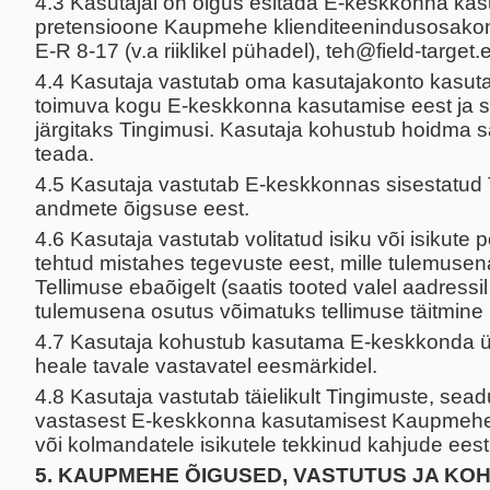
4.3 Kasutajal on õigus esitada E-keskkonna ka
pretensioone Kaupmehe klienditeenindusosakon
E-R 8-17 (v.a riiklikel pühadel), teh@field-target.e
4.4 Kasutaja vastutab oma kasutajakonto kasuta
toimuva kogu E-keskkonna kasutamise eest ja se
järgitaks Tingimusi. Kasutaja kohustub hoidma s
teada.
4.5 Kasutaja vastutab E-keskkonnas sisestatud T
andmete õigsuse eest.
4.6 Kasutaja vastutab volitatud isiku või isikute
tehtud mistahes tegevuste eest, mille tulemuse
Tellimuse ebaõigelt (saatis tooted valel aadressil
tulemusena osutus võimatuks tellimuse täitmin
4.7 Kasutaja kohustub kasutama E-keskkonda ü
heale tavale vastavatel eesmärkidel.
4.8 Kasutaja vastutab täielikult Tingimuste, sea
vastasest E-keskkonna kasutamisest Kaupmehele
või kolmandatele isikutele tekkinud kahjude eest
5. KAUPMEHE ÕIGUSED, VASTUTUS JA KO