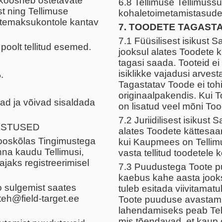
koosneb ostetavate
6.8 Tellimuse Tellimuss
 ning Tellimuse
kohaletoimetamistasude
ettemaksukontole kantav
7. TOODETE TAGAST
7.1 Füüsilisest isikust 
oolt tellitud esemed.
jooksul alates Toodete
tagasi saada. Tooteid ei
isiklikke vajadusi arvest
.
Tagastatav Toode ei toh
originaalpakendis. Kui 
ad ja võivad sisaldada
on lisatud veel mõni Too
7.2 Juriidilisest isikus
USTUSED
alates Toodete kättesaa
ooskõlas Tingimustega
kui Kaupmees on Tellimus
nna kaudu Tellimusi,
vasta tellitud toodetele 
jaks registreerimisel
7.3 Puudustega Toote pu
kaebus kahe aasta jook
o sulgemist saates
tuleb esitada viivitamatu
teh@field-target.ee
Toote puuduse avastami
lahendamiseks peab Telli
mis tõendavad, et kaup