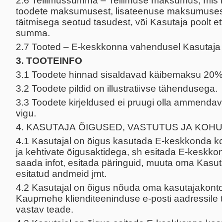
2.6 Tellimussumma – Tellimuse maksumus, mis 
toodete maksumusest, lisateenuse maksumusest
täitmisega seotud tasudest, või Kasutaja poolt 
summa.
2.7 Tooted – E-keskkonna vahendusel Kasutaja p
3. TOOTEINFO
3.1 Toodete hinnad sisaldavad käibemaksu 20%
3.2 Toodete pildid on illustratiivse tähendusega.
3.3 Toodete kirjeldused ei pruugi olla ammendav
vigu.
4. KASUTAJA ÕIGUSED, VASTUTUS JA KOH
4.1 Kasutajal on õigus kasutada E-keskkonda k
ja kehtivate õigusaktidega, sh esitada E-keskko
saada infot, esitada päringuid, muuta oma Kasuta
esitatud andmeid jmt.
4.2 Kasutajal on õigus nõuda oma kasutajakont
Kaupmehe klienditeeninduse e-posti aadressile 
vastav teade.