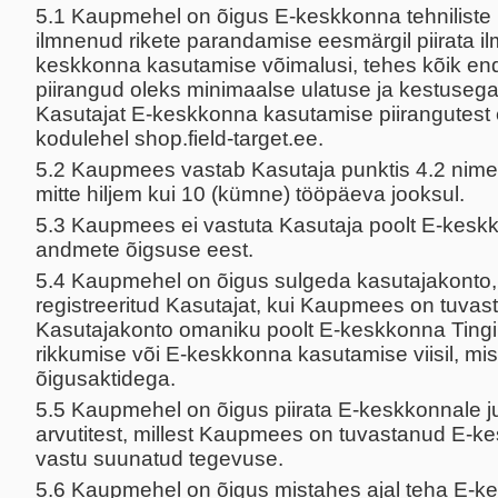
5.1 Kaupmehel on õigus E-keskkonna tehniliste 
ilmnenud rikete parandamise eesmärgil piirata il
keskkonna kasutamise võimalusi, tehes kõik enda
piirangud oleks minimaalse ulatuse ja kestuseg
Kasutajat E-keskkonna kasutamise piirangutest
kodulehel shop.field-target.ee.
5.2 Kaupmees vastab Kasutaja punktis 4.2 nime
mitte hiljem kui 10 (kümne) tööpäeva jooksul.
5.3 Kaupmees ei vastuta Kasutaja poolt E-kesk
andmete õigsuse eest.
5.4 Kaupmehel on õigus sulgeda kasutajakonto, 
registreeritud Kasutajat, kui Kaupmees on tuva
Kasutajakonto omaniku poolt E-keskkonna Ting
rikkumise või E-keskkonna kasutamise viisil, mis
õigusaktidega.
5.5 Kaupmehel on õigus piirata E-keskkonnale 
arvutitest, millest Kaupmees on tuvastanud E-k
vastu suunatud tegevuse.
5.6 Kaupmehel on õigus mistahes ajal teha E-k