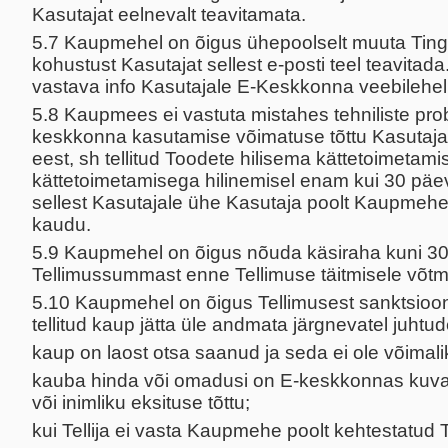
Kasutajat eelnevalt teavitamata.
5.7 Kaupmehel on õigus ühepoolselt muuta Tingim
kohustust Kasutajat sellest e-posti teel teavit
vastava info Kasutajale E-Keskkonna veebilehel 
5.8 Kaupmees ei vastuta mistahes tehniliste pro
keskkonna kasutamise võimatuse tõttu Kasutajal
eest, sh tellitud Toodete hilisema kättetoimetam
kättetoimetamisega hilinemisel enam kui 30 pä
sellest Kasutajale ühe Kasutaja poolt Kaupmehe
kaudu.
5.9 Kaupmehel on õigus nõuda käsiraha kuni 30
Tellimussummast enne Tellimuse täitmisele võtmi
5.10 Kaupmehel on õigus Tellimusest sanktsioo
tellitud kaup jätta üle andmata järgnevatel juhtud
kaup on laost otsa saanud ja seda ei ole võimalik
kauba hinda või omadusi on E-keskkonnas kuva
või inimliku eksituse tõttu;
kui Tellija ei vasta Kaupmehe poolt kehtestatud 