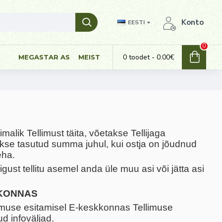
Konto
EESTI
0
0 toodet - 0.00€
MEGASTAR AS
MEIST
alik Tellimust täita, võetakse Tellijaga
kse tasutud summa juhul, kui ostja on jõudnud
eha.
gust tellitu asemel anda üle muu asi või jätta asi
KKONNAS
limuse esitamisel E-keskkonnas Tellimuse
d infoväljad.