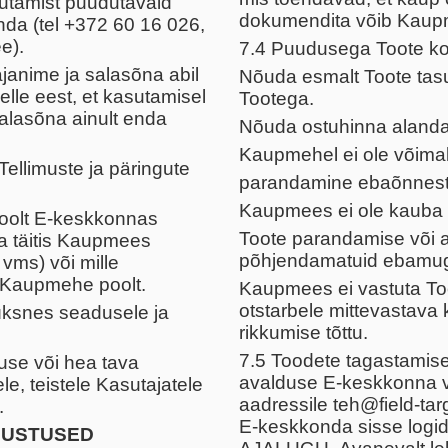
sutamist puudutavaid
dokumendita võib Kaupm
da (tel +372 60 16 026,
e).
7.4 Puudusega Toote korr
janime ja salasõna abil
Nõuda esmalt Toote tasu
lle eest, et kasutamisel
Tootega.
alasõna ainult enda
Nõuda ostuhinna alandami
Kaupmehel ei ole võima
ellimuste ja päringute
parandamine ebaõnnest
Kaupmees ei ole kauba p
 poolt E-keskkonnas
Toote parandamise või a
na täitis Kaupmees
põhjendamatuid ebamug
 vms) või mille
e Kaupmehe poolt.
Kaupmees ei vastuta Too
otstarbele mittevastava
ksnes seadusele ja
rikkumise tõttu.
7.5 Toodete tagastamise
duse või hea tava
avalduse E-keskkonna v
, teistele Kasutajatele
aadressile teh@field-tar
.
E-keskkonda sisse lo
HUSTUSED