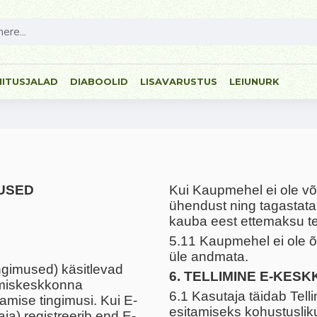
NITUSJALAD
DIABOOLID
LISAVARUSTUS
LEIUNURK
MUSED
Kui Kaupmehel ei ole võim
ühendust ning tagastata
kauba eest ettemaksu t
5.11 Kaupmehel ei ole õi
üle andmata.
ngimused) käsitlevad
6. TELLIMINE E-KES
imiskeskkonna
6.1 Kasutaja täidab Tel
amise tingimusi. Kui E-
esitamiseks kohustusliku
ja) registreerib end E-