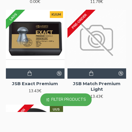
0.00€
11.78€
LAOS
KUUM
PRE-ORDER
JSB Exact Premium
JSB Match Premium
Light
13.43€
13.43€
FILTER PRODUCTS
UUS
PRE-ORDER
KUUM