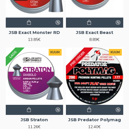
JSB Exact Monster RD
JSB Exact Beast
13.85€
8.89€
LAOS
KUUM
KUUM
PRE-ORDER
JSB Straton
JSB Predator Polymag
11.26€
12.40€