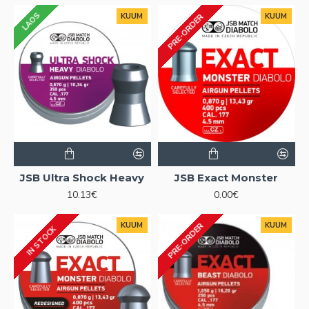
LAOS
KUUM
KUUM
PRE-ORDER
JSB Ultra Shock Heavy
JSB Exact Monster
10.13€
0.00€
KUUM
KUUM
PRE-ORDER
IN STOCK