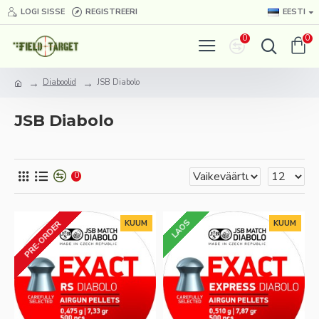
LOGI SISSE
REGISTREERI
EESTI
0
0
Diaboolid
JSB Diabolo
JSB Diabolo
0
LAOS
KUUM
KUUM
PRE-ORDER