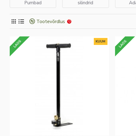
Pumbad
silindrid
Ada
Tootevõrdlus
0
LAOS
LAOS
KUUM