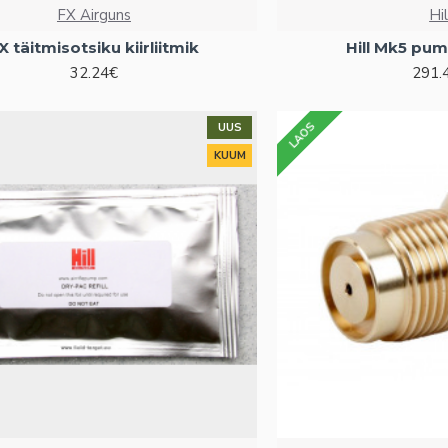
FX Airguns
Hil
X täitmisotsiku kiirliitmik
Hill Mk5 pu
32.24€
291.
LAOS
UUS
KUUM