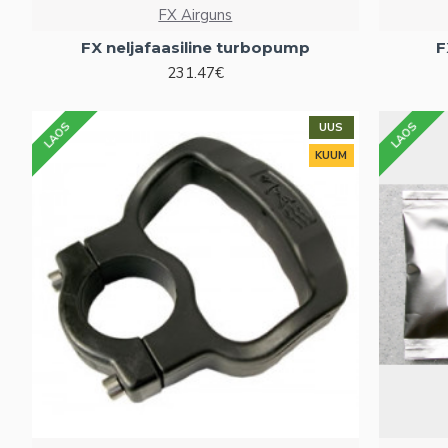
FX Airguns
FX neljafaasiline turbopump
F
231.47€
LAOS
LAOS
UUS
KUUM