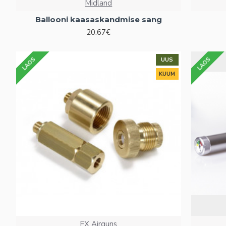
Midland
Ballooni kaasaskandmise sang
20.67€
LAOS
LAOS
UUS
KUUM
FX Airguns