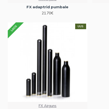
FX adaptrid pumbale
21.70€
LAOS
UUS
FX Airguns