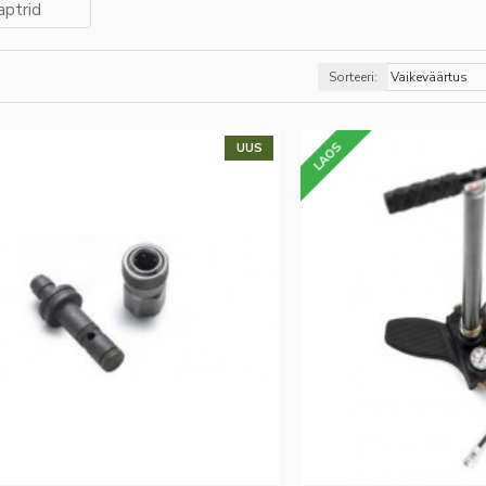
ptrid
Sorteeri:
LAOS
UUS