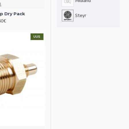
Midland
l
mp Dry Pack
Steyr
40€
UUS