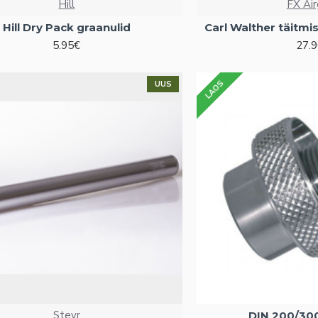
Hill
FX Ai
Hill Dry Pack graanulid
Carl Walther täitm
5.95€
27.
LAOS
UUS
Steyr
DIN 200/30