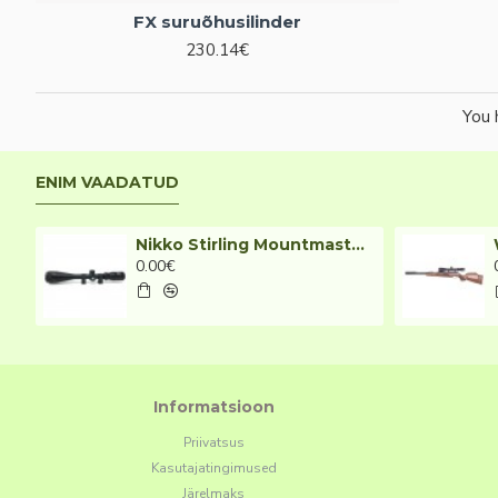
FX suruõhusilinder
230.14€
You 
ENIM VAADATUD
Nikko Stirling Mountmaster 6-18x44 AO IR
0.00€
Informatsioon
Priivatsus
Kasutajatingimused
Järelmaks