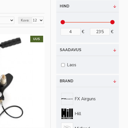
HIND
Kuva:
€
€
UUS
SAADAVUS
Laos
BRAND
FX Airguns
Hill