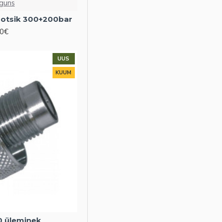
rguns
isotsik 300+200bar
90€
UUS
KUUM
0 üleminek